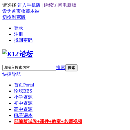
请选择
进入手机版
|
继续访问电脑版
设为首页
收藏本站
切换到宽版
登录
注册
找回密码
搜索
搜索
快捷导航
首页
Portal
论坛
BBS
小学资源
初中资源
高中资源
电子课本
部编版试卷+课件+教案+名师视频